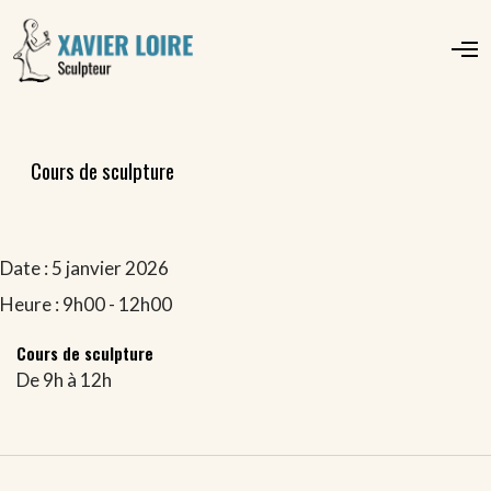
O
p
e
n
M
e
Cours de sculpture
n
u
Date :
5 janvier 2026
Heure :
9h00 - 12h00
Cours de sculpture
De 9h à 12h