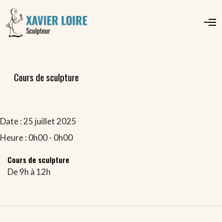
O
p
e
n
M
e
Cours de sculpture
n
u
Date :
25 juillet 2025
Heure :
0h00 - 0h00
Cours de sculpture
De 9h à 12h